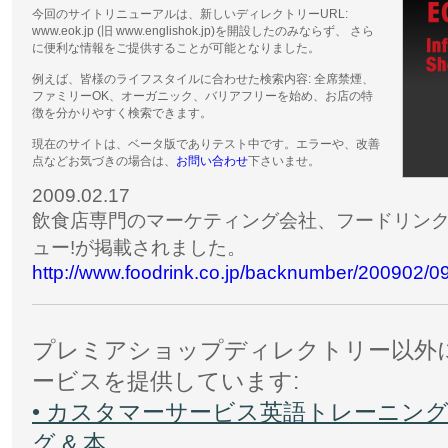
今回のサイトリニューアルは、新しいディレクトリーURL:
www.eok.jp (旧 www.englishok.jp)を開設したのみならず、 さら
に便利な情報をご提供することが可能となりました。
例えば、皆様のライフスタイルに合わせた検索内容: 全席禁煙、
ファミリーOK、オーガニック、バリアフリーを始め、お店の特
徴を分かりやすく検索できます。
現在のサイトは、ベータ版でありテスト中です。エラーや、改善
点などお気づきの場合は、
お問い合わせ
下さいませ。
2009.02.17
飲食店専門のマーケティング会社、フードリンクニュ
ュー!が掲載されました。
http://www.foodrink.co.jp/backnumber/200902/
プレミアショップディレクトリー以外にも、
ービスを提供しています:
• カスタマーサービス英語トレーニング
グ & 本