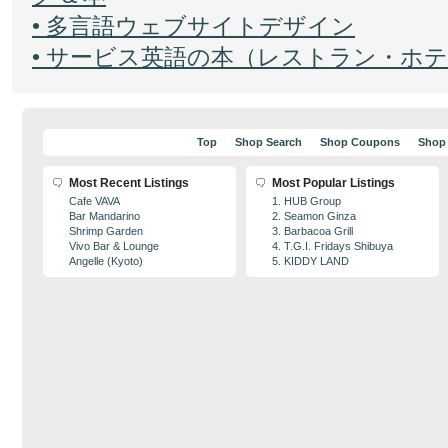
• 多言語ウェブサイトデザイン
• サービス英語の本（レストラン・ホ
Top
Shop Search
Shop Coupons
Shop
Most Recent Listings
Most Popular Listings
Cafe VAVA
1. HUB Group
Bar Mandarino
2. Seamon Ginza
Shrimp Garden
3. Barbacoa Grill
Vivo Bar & Lounge
4. T.G.I. Fridays Shibuya
Angelle (Kyoto)
5. KIDDY LAND