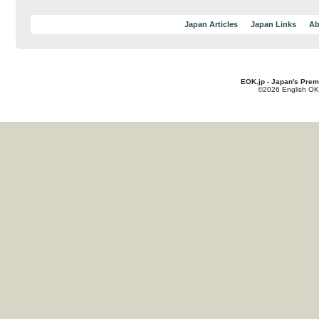
Japan Articles
Japan Links
Ab
EOK.jp - Japan's Prem
©2026 English OK!